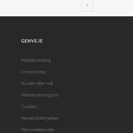
GENVEJE
Møbelpolstring
Ompolstring
Hynder efter mål
Møbelpolstring pris
Cookies
Handelsbetingelser
Persondatapolitik