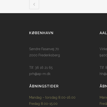
KØBENHAVN
AA
Søndre Fasanvej 70
Virk
2000 Frederiksberg
9400
Tlf. 36 16 21 65
Tlf.
prh@ap-m.dk
hh@
ÅBNINGSTIDER
ÅBN
Mandag – torsdag 8.00-16.00
Mand
Fredag 8.00-15.00
Fred