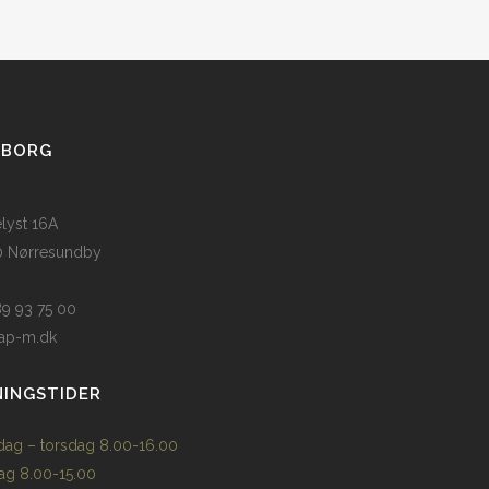
LBORG
elyst 16A
 Nørresundby
 89 93 75 00
ap-m.dk
INGSTIDER
ag – torsdag 8.00-16.00
ag 8.00-15.00