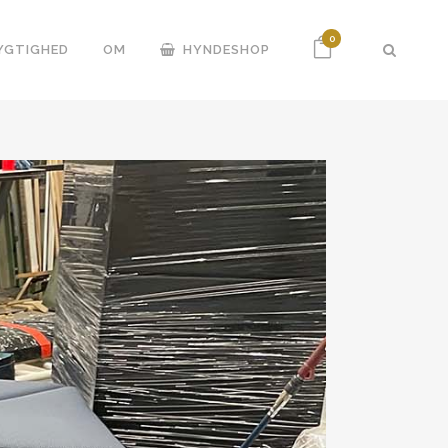
0
YGTIGHED
OM
HYNDESHOP