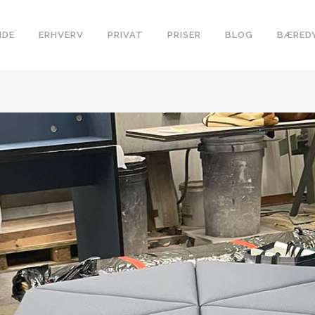
IDE
ERHVERV
PRIVAT
PRISER
BLOG
BÆRED