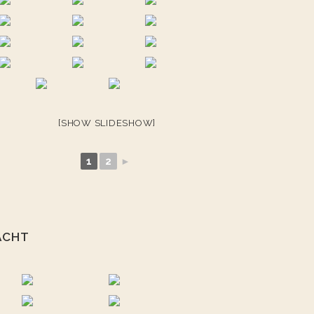
[SHOW SLIDESHOW]
1
2
►
ACHT