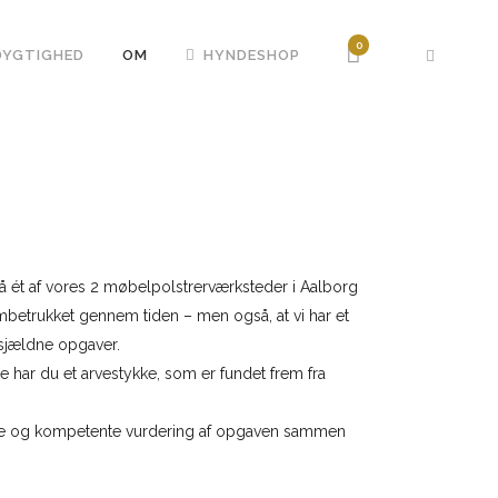
0
DYGTIGHED
OM
HYNDESHOP
å ét af vores 2 møbelpolstrerværksteder i Aalborg
ombetrukket gennem tiden – men også, at vi har et
 sjældne opgaver.
ke har du et arvestykke, som er fundet frem fra
rlige og kompetente vurdering af opgaven sammen