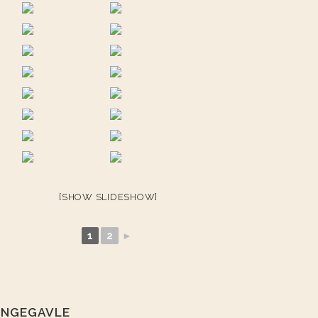
[SHOW SLIDESHOW]
1
2
►
ENGEGAVLE