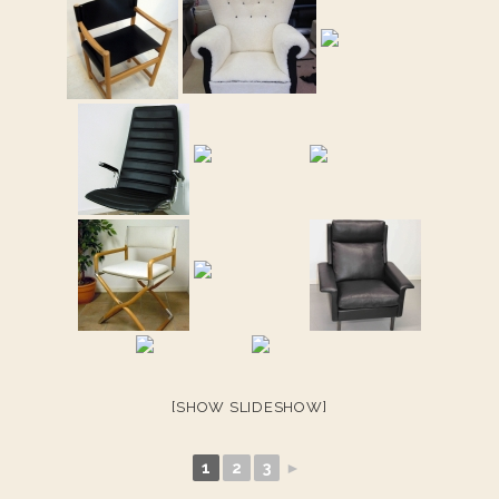
[SHOW SLIDESHOW]
1
2
3
►