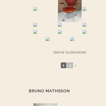
[SHOW SLIDESHOW]
1
2
►
BRUNO MATHSSON