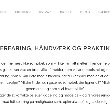
SIDE
ERHVERV
PRIVAT
PRISER
BLOG
BÆRE
ERFARING, HÅNDVÆRK OG PRAKTIK
 der nærmest ikke et møbel, som vi ikke har haft mellem hænderne p
es galleri kan vise en bred vifte af møbler, som vi har ompolstret og 
erfaring, som vi kan dele med hinanden, når du kommer med en af de
 i detaljer? Måske finder du i galleriet et møbel, der ligner dit? Mås
gemmerne og som skal have nyt liv?
ligtende at kontakte os eller kigge ind og møde os – og få vores æ
med lidt sparring på muligheder samt optimale stof- og lædervalg.