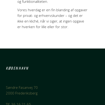
og funktionaliteten.
Vores hverdag er en fin blanding af opgaver
for privat- og erhvervskunder – og det er
ikke en kliché, når vi siger, at ingen opgave
er hverken for lille eller for stor.
KØBENHAVN
Søndre Fasanvej 70
2000 Frederiksberg
Tlf. 36 16 21 65